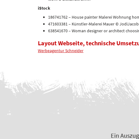
iStock
186741762 – House painter Malerei Wohnung hom
471603381 – Künstler-Malerei Mauer © JodiJaco
638541670 – Woman designer or architect choosi
Layout Webseite, technische Umsetz
Werbeagentur Schneider
Ein Auszug