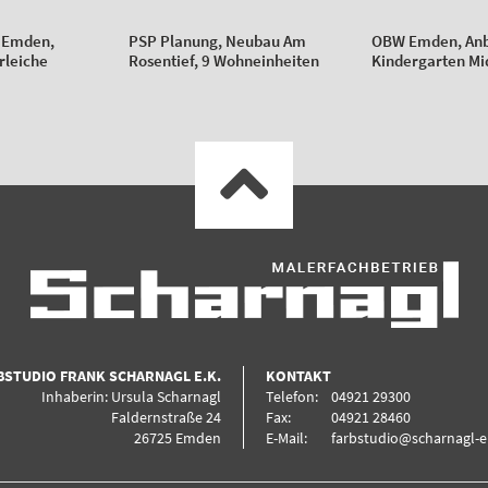
 Emden,
PSP Planung, Neubau Am
OBW Emden, An
rleiche
Rosentief, 9 Wohneinheiten
Kindergarten M
BSTUDIO FRANK SCHARNAGL E.K.
KONTAKT
Inhaberin: Ursula Scharnagl
Telefon:
04921 29300
Faldernstraße 24
Fax:
04921 28460
26725 Emden
E-Mail:
farbstudio@scharnagl-