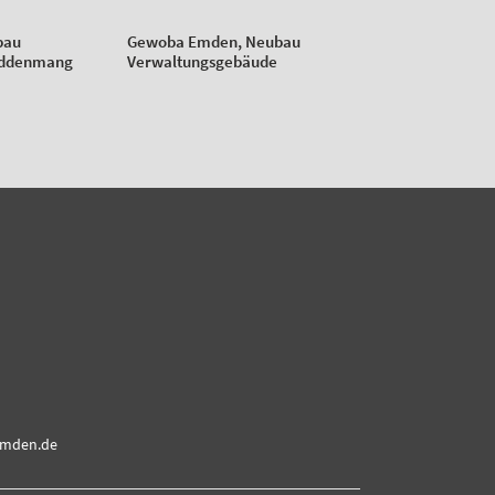
bau
Gewoba Emden, Neubau
iddenmang
Verwaltungsgebäude
emden.de