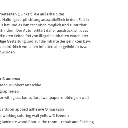
rnetseiten („Links“), die außerhalb des
 Haftungsverpflichtung ausschließlich in dem Fall in
tnis hat und es ihm technisch möglich und zumutbar
rhindern. Der Autor erklärt daher ausdrücklich, dass
inkten Seiten frei von illegalen Inhalten waren. Der
ftige Gestaltung und auf die Inhalte der gelinkten bzw.
 ausdrücklich von allen Inhalten aller gelinkten bzw.
t wurden.
er © auremar
haden © Robert Kneschke
ographee.eu
or with glass lamp, floral wallpaper, molding on wall
oards on applied adhesive © maskalin
 working coloring wall yellow © Kzenon
 laminate wood floor in the room – repair and finishing