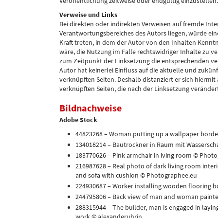
Veröffentlichung zeitweise oder endgültig einzustellen.
Verweise und Links
Bei direkten oder indirekten Verweisen auf fremde Inte
Verantwortungsbereiches des Autors liegen, würde eine
Kraft treten, in dem der Autor von den Inhalten Kenn
wäre, die Nutzung im Falle rechtswidriger Inhalte zu ve
zum Zeitpunkt der Linksetzung die entsprechenden verl
Autor hat keinerlei Einfluss auf die aktuelle und zukün
verknüpften Seiten. Deshalb distanziert er sich hiermit
verknüpften Seiten, die nach der Linksetzung veränder
Bildnachweise
Adobe Stock
44823268 – Woman putting up a wallpaper bord
134018214 – Bautrockner in Raum mit Wassersc
183770626 – Pink armchair in iving room © Phot
216987628 – Real photo of dark living room interi
and sofa with cushion © Photographee.eu
224930687 – Worker installing wooden flooring b
244795806 – Back view of man and woman painter
288315944 – The builder, man is engaged in laying
work © alexanderuhrin