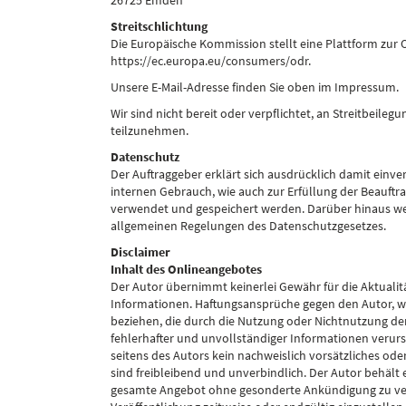
26725 Emden
Streitschlichtung
Die Europäische Kommission stellt eine Plattform zur O
https://ec.europa.eu/consumers/odr.
Unsere E-Mail-Adresse finden Sie oben im Impressum.
Wir sind nicht bereit oder verpflichtet, an Streitbeile
teilzunehmen.
Datenschutz
Der Auftraggeber erklärt sich ausdrücklich damit ein
internen Gebrauch, wie auch zur Erfüllung der Beauft
verwendet und gespeichert werden. Darüber hinaus wer
allgemeinen Regelungen des Datenschutzgesetzes.
Disclaimer
Inhalt des Onlineangebotes
Der Autor übernimmt keinerlei Gewähr für die Aktualitä
Informationen. Haftungsansprüche gegen den Autor, wel
beziehen, die durch die Nutzung oder Nichtnutzung d
fehlerhafter und unvollständiger Informationen verur
seitens des Autors kein nachweislich vorsätzliches ode
sind freibleibend und unverbindlich. Der Autor behält e
gesamte Angebot ohne gesonderte Ankündigung zu verä