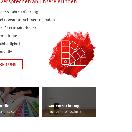
 Versprechen an unsere Kunden
er 55 Jahre Erfahrung
aditionsunternehmen in Emden
lifizierte Mitarbeiter
rmintreue
chhaltigkeit
novativ
BER UNS
Malerfachbetr
tudio
Bautentrocknung
Privat, gewerbl
rnstraße
modernste Technik
öffentlich