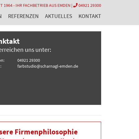
T 1964 - IHR FACHBETRIEB AUS EMDEN |
04921 29300
N
REFERENZEN
AKTUELLES
KONTAKT
nktakt
erreichen uns unter:
on:
04921 29300
:
farbstudio@scharnagl-emden.de
sere Firmenphilosophie